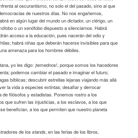
frenta al oscurantismo, no solo el del pasado, sino al que
 democracias de nuestros días. No nos engañemos,
brá en algún lugar del mundo un dictador, un clérigo, un
omófobo o un xenófobo dispuesto a silenciarnos. Habrá
drán acceso a la educación, pues nacerán del odio y
ilas; habrá niñas que deberán hacerse invisibles para que
n una amenaza para los hombres débiles.
ana, yo les digo: ¡temednos!, porque somos los hacedores
rmenta; podemos cambiar el pasado e imaginar el futuro;
gas bíblicas; descubrir estrellas lejanas viajando más allá
lver la vida a especies extintas; desafiar y derrocar
 de filósofos y estadistas. Ponemos rostro a los
os que sufren las injusticias, a los esclavos, a los que
 se benefician, a los que permiten que nuestro planeta
stradores de los
stands
, en las ferias de los libros,