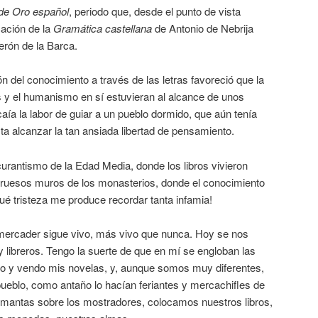
 de Oro español
, periodo que, desde el punto de vista
cación de la
Gramática castellana
de Antonio de Nebrija
erón de la Barca.
n del conocimiento a través de las letras favoreció que la
os y el humanismo en sí estuvieran al alcance de unos
caía la labor de guiar a un pueblo dormido, que aún tenía
a alcanzar la tan ansiada libertad de pensamiento.
urantismo de la Edad Media, donde los libros vivieron
 gruesos muros de los monasterios, donde el conocimiento
Qué tristeza me produce recordar tanta infamia!
 mercader sigue vivo, más vivo que nunca. Hoy se nos
y libreros. Tengo la suerte de que en mí se engloban las
ito y vendo mis novelas, y, aunque somos muy diferentes,
eblo, como antaño lo hacían feriantes y mercachifles de
mantas sobre los mostradores, colocamos nuestros libros,