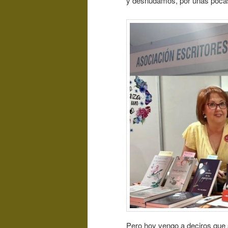
y desnudamos, por unas poca
Pero hoy vengo a deciros que