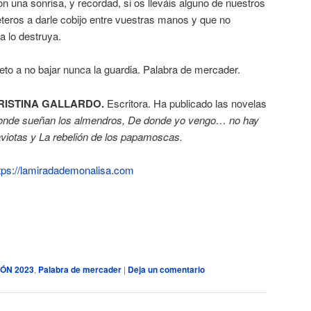
 una sonrisa, y recordad, si os lleváis alguno de nuestros
teros a darle cobijo entre vuestras manos y que no
a lo destruya.
to a no bajar nunca la guardia. Palabra de mercader.
RISTINA GALLARDO.
Escritora. Ha publicado las novelas
nde sueñan los almendros, De donde yo vengo… no hay
viotas y La rebelión de los papamoscas.
:
tps://lamiradademonalisa.com
Palabra
de
mercader
IÓN 2023
,
Palabra de mercader
|
Deja un comentario