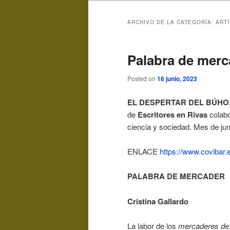
ARCHIVO DE LA CATEGORÍA:
ARTÍ
Palabra de merc
Posted on
16 junio, 2023
EL DESPERTAR DEL BÚHO,
de
Escritores en Rivas
colabo
ciencia y sociedad. Mes de jun
ENLACE
https://www.covibar.
PALABRA DE MERCADER
Cristina Gallardo
La labor de los
mercaderes de 