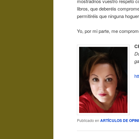
mostradnos vuestro respeto con
libros, que deberéis comprome
permitiréis que ninguna hoguer
Yo, por mi parte, me comprome
C
Do
ga
ht
Publicado en
ARTÍCULOS DE OPIN