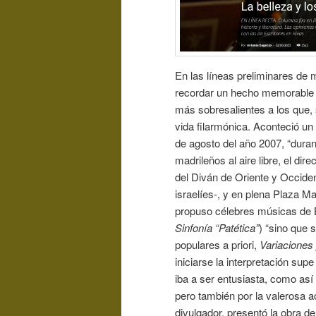
En las líneas preliminares de 
recordar un hecho memorable li
más sobresalientes a los que, s
vida filarmónica. Aconteció u
de agosto del año 2007, “duran
madrileños al aire libre, el di
del Diván de Oriente y Occiden
israelíes-, y en plena Plaza Ma
propuso célebres músicas de 
Sinfonía “Patética”
) “sino que 
populares a priori,
Variaciones
iniciarse la interpretación supe
iba a ser entusiasta, como así 
pero también por la valerosa a
divulgador, presentó la obra 