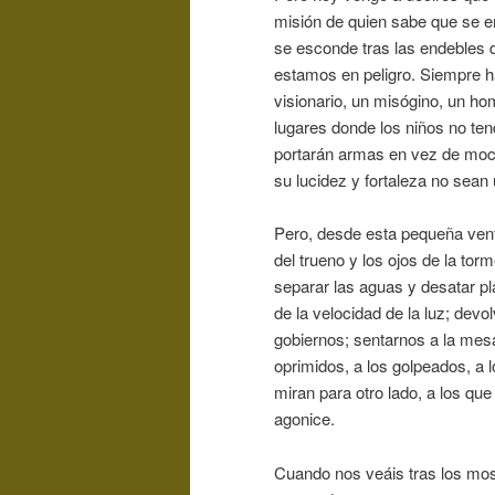
misión de quien sabe que se en
se esconde tras las endebles
estamos en peligro. Siempre ha
visionario, un misógino, un h
lugares donde los niños no ten
portarán armas en vez de moch
su lucidez y fortaleza no sea
Pero, desde esta pequeña vent
del trueno y los ojos de la to
separar las aguas y desatar pla
de la velocidad de la luz; devo
gobiernos; sentarnos a la mesa
oprimidos, a los golpeados, a l
miran para otro lado, a los que
agonice.
Cuando nos veáis tras los mo