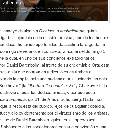
mi ensayo divulgativo
Clásicos a contratiempo
, quise
gado al ejercicio de la difusión musical; uno de los hechos
in duda, he tenido oportunidad de asistir a lo largo de mi
n domingo de verano; en concreto, la noche del domingo 5
te la cual, en uno de sus conciertos extraordinarios
rector Daniel Barenboim, al frente de su encomiable Orquesta
te –en la que comparten atriles jóvenes árabes e
yor de la capital ante una audiencia multitudinaria, no sólo
Beethoven” (la
Obertura “Leonora” nº 3
) “y Chaikovski” (la
se atrevió a tocar las dodecafónicas, y por eso poco
 para orquesta
, op. 31, de Arnold Schönberg. Nada más
 que la respuesta del público, lejos de cualquier cobardía,
fue; y ello evidentemente por el virtuosismo de los artistas,
ctitud de Daniel Barenboim, quien, cual improvisado
de Schönberg a los espectadores con una convicción y una