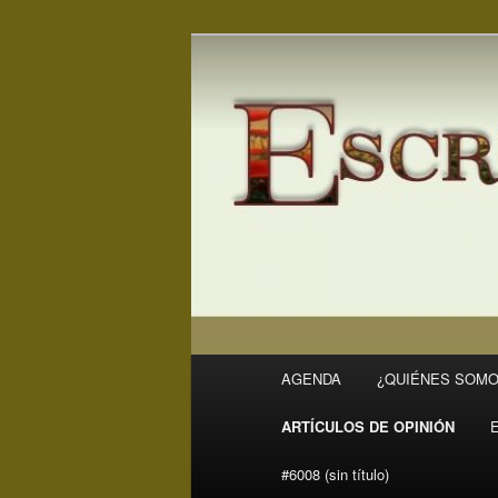
Ir
Ir
Revista Escritores en Rivas
al
al
contenido
contenido
ER
principal
secundario
Menú
AGENDA
¿QUIÉNES SOMO
principal
ARTÍCULOS DE OPINIÓN
#6008 (sin título)