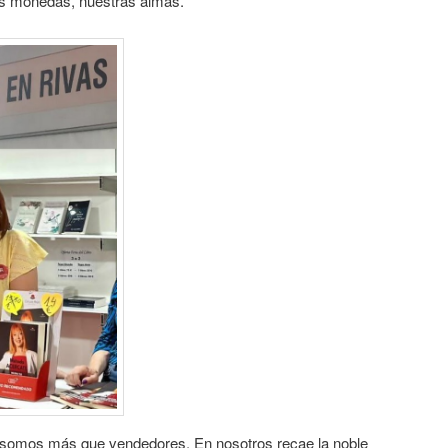
s monedas, nuestras almas.
 somos más que vendedores. En nosotros recae la noble