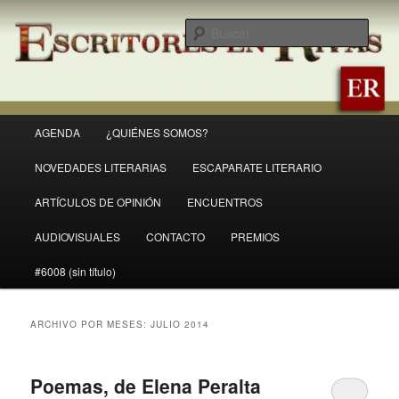
Ir
Ir
Revista Escritores en Rivas
al
al
Busc
contenido
contenido
principal
secundario
ER
Menú
AGENDA
¿QUIÉNES SOMOS?
principal
NOVEDADES LITERARIAS
ESCAPARATE LITERARIO
ARTÍCULOS DE OPINIÓN
ENCUENTROS
AUDIOVISUALES
CONTACTO
PREMIOS
#6008 (sin título)
ARCHIVO POR MESES:
JULIO 2014
Poemas, de Elena Peralta