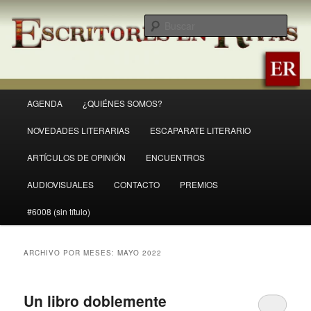
Ir
Ir
Revista Escritores en Rivas
al
al
Busc
contenido
contenido
principal
secundario
ER
Menú
AGENDA
¿QUIÉNES SOMOS?
principal
NOVEDADES LITERARIAS
ESCAPARATE LITERARIO
ARTÍCULOS DE OPINIÓN
ENCUENTROS
AUDIOVISUALES
CONTACTO
PREMIOS
#6008 (sin título)
ARCHIVO POR MESES:
MAYO 2022
Un libro doblemente