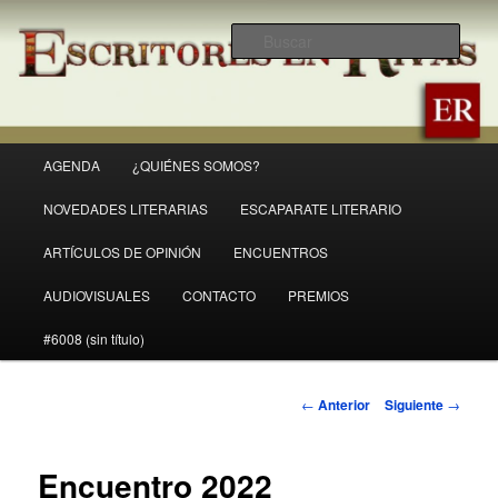
Ir
Revista Escritores en Rivas
al
Busc
contenido
principal
ER
Menú
AGENDA
¿QUIÉNES SOMOS?
principal
NOVEDADES LITERARIAS
ESCAPARATE LITERARIO
ARTÍCULOS DE OPINIÓN
ENCUENTROS
AUDIOVISUALES
CONTACTO
PREMIOS
#6008 (sin título)
Navegación
←
Anterior
Siguiente
→
de
entradas
Encuentro 2022