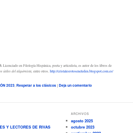
O.
Licenciado en Filología Hispánica, poeta y articulista, es autor de los libros de
s útiles del alquimista,
entre otros.
http://cristalesrotoseneleden.blogspot.com.es/
IÓN 2023
,
Respetar a los clásicos
|
Deja un comentario
ARCHIVOS
agosto 2025
RES Y LECTORES DE RIVAS
octubre 2023