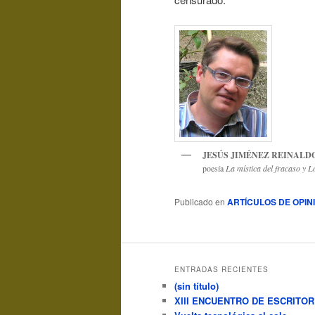
JESÚS JIMÉNEZ REINALD
poesía
La mística del fracaso y Lo
Publicado en
ARTÍCULOS DE OPIN
ENTRADAS RECIENTES
(sin título)
XIII ENCUENTRO DE ESCRITO