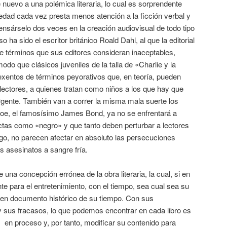
nuevo a una polémica literaria, lo cual es sorprendente
edad cada vez presta menos atención a la ficción verbal y
nsárselo dos veces en la creación audiovisual de todo tipo
o ha sido el escritor británico Roald Dahl, al que la editorial
de términos que sus editores consideran inaceptables,
do que clásicos juveniles de la talla de «Charlie y la
exentos de términos peyorativos que, en teoría, pueden
s lectores, a quienes tratan como niños a los que hay que
rgente. También van a correr la misma mala suerte los
éroe, el famosísimo James Bond, ya no se enfrentará a
ctas como «negro» y que tanto deben perturbar a lectores
go, no parecen afectar en absoluto las persecuciones
los asesinatos a sangre fría.
una concepción errónea de la obra literaria, la cual, si en
e para el entretenimiento, con el tiempo, sea cual sea su
e en documento histórico de su tiempo. Con sus
y sus fracasos, lo que podemos encontrar en cada libro es
, en proceso y, por tanto, modificar su contenido para