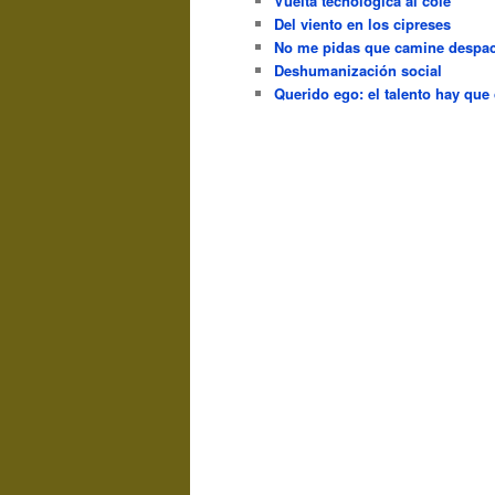
Vuelta tecnológica al cole
Del viento en los cipreses
No me pidas que camine despac
Deshumanización social
Querido ego: el talento hay que 