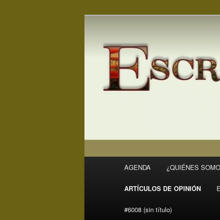
Ir
Ir
Revista Escritores en Rivas
al
al
contenido
contenido
ER
principal
secundario
Menú
AGENDA
¿QUIÉNES SOMO
principal
ARTÍCULOS DE OPINIÓN
#6008 (sin título)