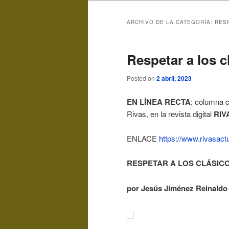
ARCHIVO DE LA CATEGORÍA:
RES
Respetar a los c
Posted on
2 abril, 2023
EN LÍNEA RECTA
: columna c
Rivas, en la revista digital
RIV
ENLACE
https://www.rivasact
RESPETAR A LOS CLÁSIC
por Jesús Jiménez
Reinaldo