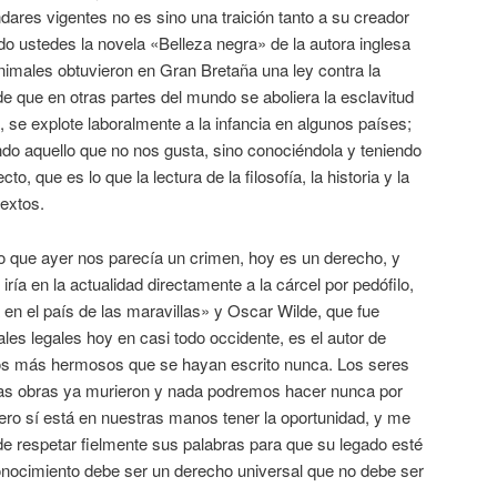
dares vigentes no es sino una traición tanto a su creador
do ustedes la novela «Belleza negra» de la autora inglesa
nimales obtuvieron en Gran Bretaña una ley contra la
 que en otras partes del mundo se aboliera la esclavitud
 se explote laboralmente a la infancia en algunos países;
do aquello que no nos gusta, sino conociéndola y teniendo
o, que es lo que la lectura de la filosofía, la historia y la
textos.
 que ayer nos parecía un crimen, hoy es un derecho, y
iría en la actualidad directamente a la cárcel por pedófilo,
a en el país de las maravillas» y Oscar Wilde, que fue
es legales hoy en casi todo occidente, es el autor de
rios más hermosos que se hayan escrito nunca. Los seres
as obras ya murieron y nada podremos hacer nunca por
pero sí está en nuestras manos tener la oportunidad, y me
de respetar fielmente sus palabras para que su legado esté
conocimiento debe ser un derecho universal que no debe ser