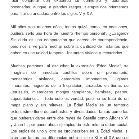
fácil concretar con exactitud su comienzo y postreras
bocanadas, aunque, a grandes rasgos, siempre nos orientemos
para fijar su andadura entre los siglos V y XV.
Mil años son muchos años, tantos quizá como, en ocasiones,
pudiera serlo una hora de nuestro “tiempo personal”. ¿Exagero?
Sin duda es una comparación que carece de correspondencia,
pero nos sirve para meditar sobre la cantidad de instantes que
caben en una unidad temporal. Instantes vividos y recordados.
Muchas personas, al escuchar la expresión “Edad Media”, se
imaginan de inmediato castillos sobre un promontorio,
monasterios aislados, catedrales imponentes, juglares
itinerantes, hogueras de la Inquisición, cruzados en tierras de
Jerusalén, misteriosos monjes templarios, hambres, pestes,
supersticiones… Todo esto es verdad, pero no se trata de un
mapa plano y sin relieves. La Edad Media es un territorio
extensísimo lleno de contrastes y diversidades, tantas como las
que pudieran darse entre dos reyes de Castilla como Alfonso VI
y Juan II, por poner ahora ejemplos de este mismo orden social.
Los siglos de uno y otro se circunscriben en la Edad Media, si
bien son tantas las diferencias entre el siglo XI y el XV que no