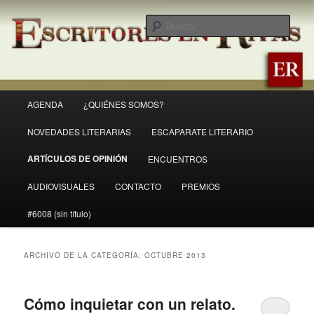
Ir
Ir
Revista Escritores en Rivas
al
al
Busc
contenido
contenido
principal
secundario
ER
Menú
AGENDA
¿QUIÉNES SOMOS?
principal
NOVEDADES LITERARIAS
ESCAPARATE LITERARIO
ARTÍCULOS DE OPINIÓN
ENCUENTROS
AUDIOVISUALES
CONTACTO
PREMIOS
#6008 (sin título)
ARCHIVO DE LA CATEGORÍA:
OCTUBRE 2013
Cómo inquietar con un relato.