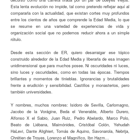
Esta lenta evolución no impide, tal como pretendo reflejar aquí al
compararla con la actualidad, que existan cortes muy profundos
entre los cientos de años que comprende la Edad Media, lo que
se resume en una variedad de experiencias de vida y
organización social que no podemos reducir ahora a un simple
rótulo.
Desde esta sección de ER, quiero desarraigar ese tópico
construido alrededor de la Edad Media y liberarla de esa imagen
unidimensional que para muchos posee. Ni oscuridades ni luces,
sino luces y oscuridades, como en todas las épocas. Tiempos
brillantes y momentos de tinieblas. Ignorancias y brutalidades
frente a erudición y sensibilidad. Castillos y monasterios, pero
también universidades.
Y nombres, muchos nombres: Isidoro de Sevilla, Carlomagno,
Jacobo de la Vorágine, Beda el Venerable, Alberto Durero,
Alfonso X el Sabio, Juan Ruiz, Pedro Abelardo, Marco Polo,
Beato de Liébana, Maimónides, Cristóbal Colón, Yehudah
HaLevi, Dante Alighieri, Tomás de Aquino, Savonarola, Nebrija,
Chrétien de Troyes, Lorenzo el Magnífico, Ibn Hazm…