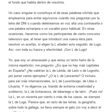
el fondo que habita dentro de nosotros.
Un caso singular lo constituye el de esas palabras-clichés que
empleamos para evitar equívocos cuando nos preguntan por la
letra del DNI o cuando deletreamos en voz alta una contraseña o
una palabra extranjera o un vocablo poco habitual. En otras
ocasiones, hacemos como los participantes de cierto concurso
televisivo que, al tener que introducir una nueva letra para
resolver un acertijo, si eligen la L añaden acto seguido: de Lugo.
Así, con toda su fuerza y efectividad. ¡Con L de Lugo!
Yo, que soy un atravesado y que estoy un tanto harto de la
misma repetición, me pregunto: ¿Es que no hay más capitales
en España? ¿No valdrían la L de Lérida, de León o de Logroño,
por poner varios ejemplos? ¿O la L de Lanzarote? O incluso,
para ser más internacionales, la L de Luxemburgo, de Libia o
Lituania. Y no digamos ya, tirando de extrema creatividad y
snobismo, la L de lontananza, de lebaniego o de latín. ¡Pues no!
La L, en un noventa por ciento o más de los casos, es siempre
la L de Lugo. Parece que, en esto de las letras, la geografía,
sobre todo la gallega, se lleva siempre el gato (no voy a decir el