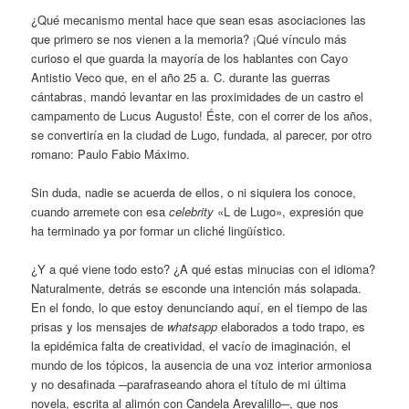
¿Qué mecanismo mental hace que sean esas asociaciones las
que primero se nos vienen a la memoria? ¡Qué vínculo más
curioso el que guarda la mayoría de los hablantes con Cayo
Antistio Veco que, en el año 25 a. C. durante las guerras
cántabras, mandó levantar en las proximidades de un castro el
campamento de Lucus Augusto! Éste, con el correr de los años,
se convertiría en la ciudad de Lugo, fundada, al parecer, por otro
romano: Paulo Fabio Máximo.
Sin duda, nadie se acuerda de ellos, o ni siquiera los conoce,
cuando arremete con esa
celebrity
«L de Lugo», expresión que
ha terminado ya por formar un cliché lingüístico.
¿Y a qué viene todo esto? ¿A qué estas minucias con el idioma?
Naturalmente, detrás se esconde una intención más solapada.
En el fondo, lo que estoy denunciando aquí, en el tiempo de las
prisas y los mensajes de
whatsapp
elaborados a todo trapo, es
la epidémica falta de creatividad, el vacío de imaginación, el
mundo de los tópicos, la ausencia de una voz interior armoniosa
y no desafinada ─parafraseando ahora el título de mi última
novela, escrita al alimón con Candela Arevalillo─, que nos