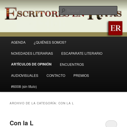
Ir
Ir
Revista Escritores en Rivas
al
al
Busc
contenido
contenido
principal
secundario
ER
Menú
AGENDA
¿QUIÉNES SOMOS?
principal
NOVEDADES LITERARIAS
ESCAPARATE LITERARIO
ARTÍCULOS DE OPINIÓN
ENCUENTROS
AUDIOVISUALES
CONTACTO
PREMIOS
#6008 (sin título)
ARCHIVO DE LA CATEGORÍA:
CON LA L
Con la L