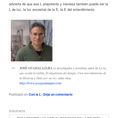
advierta de que esa L prepotente y traviesa también pueda ser la
L de luz, la luz ancestral de la E, la E del entendimiento.
JOSÉ GUADALAJARA
es investigador y novelista, autor de
La luz
que oculta la niebla
,
El alquimista del tiempo
,
Cien microhistorias de
la Historia
y
Fado por un rey
, entre otras.
https://www.joseguadalajara.com/
Publicado en
Con la L
|
Deja un comentario
SÍGUENOS