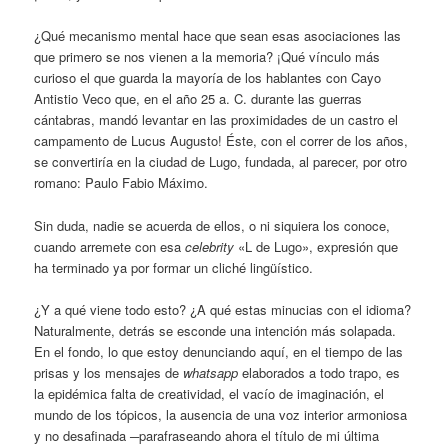
¿Qué mecanismo mental hace que sean esas asociaciones las
que primero se nos vienen a la memoria? ¡Qué vínculo más
curioso el que guarda la mayoría de los hablantes con Cayo
Antistio Veco que, en el año 25 a. C. durante las guerras
cántabras, mandó levantar en las proximidades de un castro el
campamento de Lucus Augusto! Éste, con el correr de los años,
se convertiría en la ciudad de Lugo, fundada, al parecer, por otro
romano: Paulo Fabio Máximo.
Sin duda, nadie se acuerda de ellos, o ni siquiera los conoce,
cuando arremete con esa
celebrity
«L de Lugo», expresión que
ha terminado ya por formar un cliché lingüístico.
¿Y a qué viene todo esto? ¿A qué estas minucias con el idioma?
Naturalmente, detrás se esconde una intención más solapada.
En el fondo, lo que estoy denunciando aquí, en el tiempo de las
prisas y los mensajes de
whatsapp
elaborados a todo trapo, es
la epidémica falta de creatividad, el vacío de imaginación, el
mundo de los tópicos, la ausencia de una voz interior armoniosa
y no desafinada ─parafraseando ahora el título de mi última