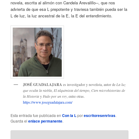
novela, escrita al alimón con Candela Arevalillo─, que nos
advierta de que esa L prepotente y traviesa también pueda ser la
L de luz, la luz ancestral de la E, la E del entendimiento.
JOSÉ GUADALAJARA
es investigador y novelista, autor de
La luz
que oculta la niebla
,
El alquimista del tiempo
,
Cien microhistorias de
la Historia
y
Fado por un rey
, entre otras.
https://www.joseguadalajara.com/
Esta entrada fue publicada en
Con la L
por
escritoresenrivas
.
Guarda el
enlace permanente
.