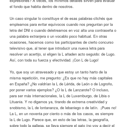
expresiones? A veces, los mínimos detalles sirven para evaluar
el fondo que habita dentro de nosotros.
Un caso singular lo constituye el de esas palabras-clichés que
empleamos para evitar equívocos cuando nos preguntan por la
letra del DNI o cuando deletreamos en voz alta una contraseña o
una palabra extranjera o un vocablo poco habitual. En otras
ocasiones, hacemos como los participantes de cierto concurso
televisivo que, al tener que introducir una nueva letra para
resolver un acertijo, si eligen la L añaden acto seguido: de Lugo.
Así, con toda su fuerza y efectividad. ¡Con L de Lugo!
Yo, que soy un atravesado y que estoy un tanto harto de la
misma repetición, me pregunto: ¿Es que no hay más capitales
en España? ¿No valdrían la L de Lérida, de León o de Logroño,
por poner varios ejemplos? ¿O la L de Lanzarote? O incluso,
para ser más internacionales, la L de Luxemburgo, de Libia o
Lituania. Y no digamos ya, tirando de extrema creatividad y
snobismo, la L de lontananza, de lebaniego o de latín. ¡Pues no!
La L, en un noventa por ciento o más de los casos, es siempre
la L de Lugo. Parece que, en esto de las letras, la geografía,
sobre todo la gallega, se lleva siempre el gato (no voy a decir el