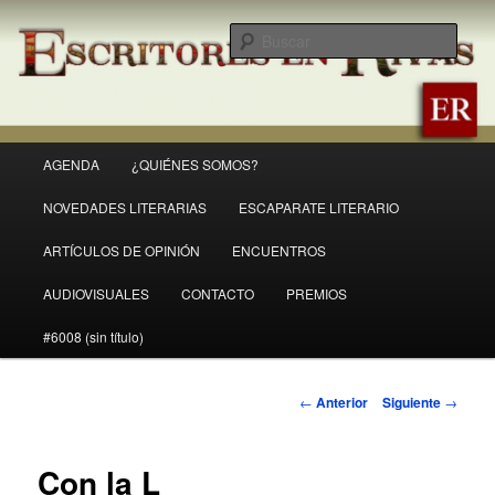
Ir
Revista Escritores en Rivas
al
Busc
contenido
principal
ER
Menú
AGENDA
¿QUIÉNES SOMOS?
principal
NOVEDADES LITERARIAS
ESCAPARATE LITERARIO
ARTÍCULOS DE OPINIÓN
ENCUENTROS
AUDIOVISUALES
CONTACTO
PREMIOS
#6008 (sin título)
Navegación
←
Anterior
Siguiente
→
de
entradas
Con la L