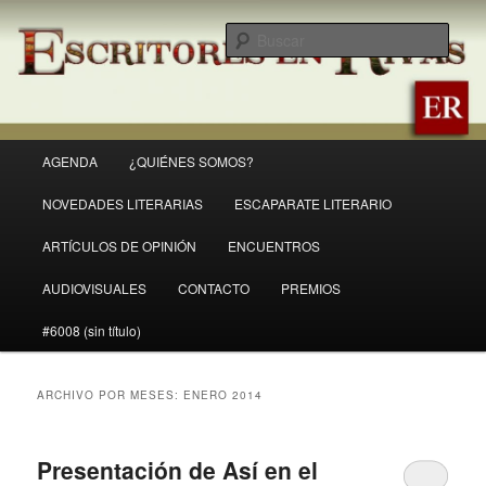
Ir
Ir
Revista Escritores en Rivas
al
al
Busc
contenido
contenido
principal
secundario
ER
Menú
AGENDA
¿QUIÉNES SOMOS?
principal
NOVEDADES LITERARIAS
ESCAPARATE LITERARIO
ARTÍCULOS DE OPINIÓN
ENCUENTROS
AUDIOVISUALES
CONTACTO
PREMIOS
#6008 (sin título)
ARCHIVO POR MESES:
ENERO 2014
Presentación de Así en el