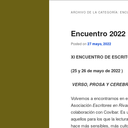
ARCHIVO DE LA CATEGORÍA:
ENC
Encuentro 2022
Posted on
27 mayo, 2022
XI
ENCUENTRO DE ESCRIT
(25 y 26 de mayo de 2022 )
VERSO, PROSA Y CEREB
Volvemos a encontrarnos en es
Asociación
Escritores en Riva
colaboración con Covibar. Es u
aquellos para los que la lectur
hace más sensibles, más culto