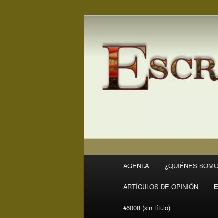
Ir
Ir
Revista Escritores en Rivas
al
al
contenido
contenido
ER
principal
secundario
Menú
AGENDA
¿QUIÉNES SOMO
principal
ARTÍCULOS DE OPINIÓN
E
#6008 (sin título)