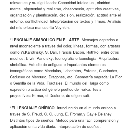
relevantes y su significado: Capacidad intelectual, claridad
mental, objetividad y realismo, observación, aptitudes creativas,
organización y planificación, decisión, realización, actitud ante el
entorno, conflictividad. Interpretación de textos y firmas. Análisis
del misterioso manuscrito Voynich.
*LENGUAJE SIMBÓLICO EN EL ARTE.
Mensajes captados a
nivel inconsciente a través del color, líneas, formas, con artistas
como W.Kandinsky, S. Dalí, Francis Bacon, Rothko, entre otros
muchos. Erwin Panofsky: Iconografía e Iconología. Arquitectura
simbólica. Estudio de antiguos e importantes elementos
iconográficos como Mandalas, Laberintos, Esferas, Cuadrados,
Caduceo de Mercurio, Dragones, etc. Geometría sagrada: La Flor
o Semilla de la Vida. Fractales. El mundo del Haiga como
expresión plástica del género poético del haiku. Tests
proyectivos: El mar, el Desierto, de origen sufí.
*El LENGUAJE ONÍRICO.
Introducción en el mundo onírico a
través de S. Freud, C. G. Jung, E. Fromm,y Gayle Delaney.
Distintos tipos de sueños. Método para una fácil comprensión y
aplicación en la vida diaria. Interpretación de sueños.