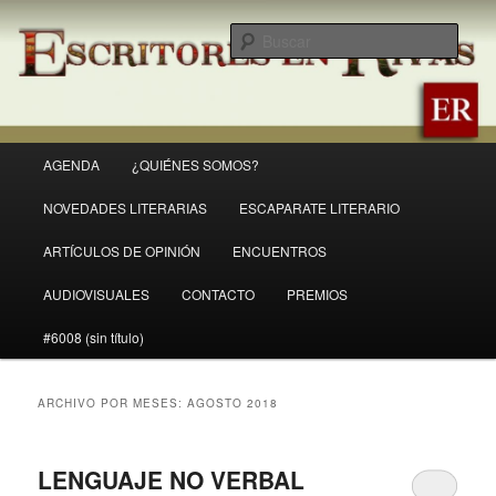
Ir
Ir
Revista Escritores en Rivas
al
al
Busc
contenido
contenido
principal
secundario
ER
Menú
AGENDA
¿QUIÉNES SOMOS?
principal
NOVEDADES LITERARIAS
ESCAPARATE LITERARIO
ARTÍCULOS DE OPINIÓN
ENCUENTROS
AUDIOVISUALES
CONTACTO
PREMIOS
#6008 (sin título)
ARCHIVO POR MESES:
AGOSTO 2018
LENGUAJE NO VERBAL