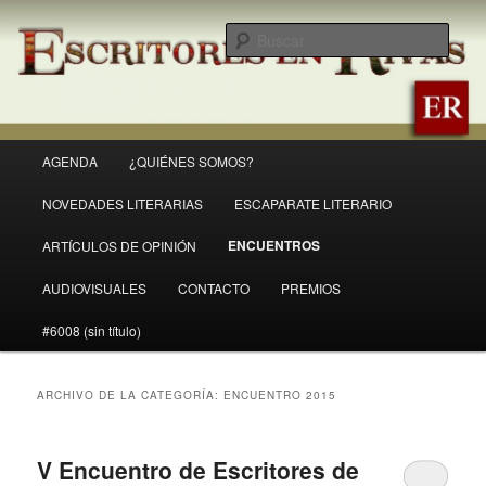
Ir
Ir
Revista Escritores en Rivas
al
al
Busc
contenido
contenido
principal
secundario
ER
Menú
AGENDA
¿QUIÉNES SOMOS?
principal
NOVEDADES LITERARIAS
ESCAPARATE LITERARIO
ENCUENTROS
ARTÍCULOS DE OPINIÓN
AUDIOVISUALES
CONTACTO
PREMIOS
#6008 (sin título)
ARCHIVO DE LA CATEGORÍA:
ENCUENTRO 2015
V Encuentro de Escritores de