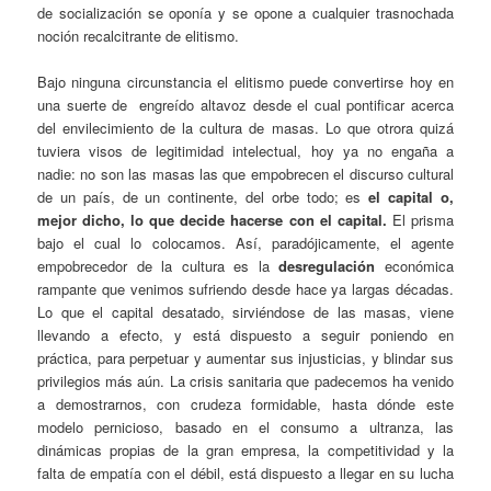
de socialización se oponía y se opone a cualquier trasnochada
noción recalcitrante de elitismo.
Bajo ninguna circunstancia el elitismo puede convertirse hoy en
una suerte de engreído altavoz desde el cual pontificar acerca
del envilecimiento de la cultura de masas. Lo que otrora quizá
tuviera visos de legitimidad intelectual, hoy ya no engaña a
nadie: no son las masas las que empobrecen el discurso cultural
de un país, de un continente, del orbe todo; es
el capital o,
mejor dicho, lo que decide hacerse con el capital.
El prisma
bajo el cual lo colocamos. Así, paradójicamente, el agente
empobrecedor de la cultura es la
desregulación
económica
rampante que venimos sufriendo desde hace ya largas décadas.
Lo que el capital desatado, sirviéndose de las masas, viene
llevando a efecto, y está dispuesto a seguir poniendo en
práctica, para perpetuar y aumentar sus injusticias, y blindar sus
privilegios más aún. La crisis sanitaria que padecemos ha venido
a demostrarnos, con crudeza formidable, hasta dónde este
modelo pernicioso, basado en el consumo a ultranza, las
dinámicas propias de la gran empresa, la competitividad y la
falta de empatía con el débil, está dispuesto a llegar en su lucha