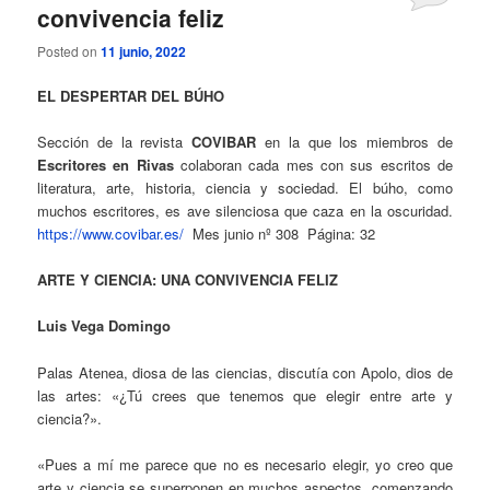
convivencia feliz
Posted on
11 junio, 2022
EL DESPERTAR DEL BÚHO
Sección de la revista
COVIBAR
en la que los miembros de
Escritores en Rivas
colaboran cada mes con sus escritos de
literatura, arte, historia, ciencia y sociedad. El búho, como
muchos escritores, es ave silenciosa que caza en la oscuridad.
https://www.covibar.es/
Mes junio nº 308 Página: 32
ARTE Y CIENCIA: UNA CONVIVENCIA FELIZ
Luis Vega Domingo
Palas Atenea, diosa de las ciencias, discutía con Apolo, dios de
las artes: «¿Tú crees que tenemos que elegir entre arte y
ciencia?».
«Pues a mí me parece que no es necesario elegir, yo creo que
arte y ciencia se superponen en muchos aspectos, comenzando