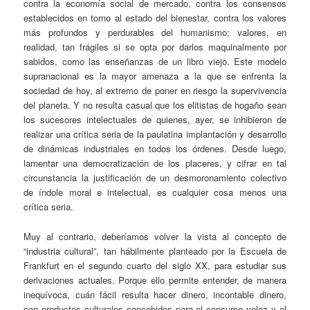
contra la economía social de mercado, contra los consensos
establecidos en torno al estado del bienestar, contra los valores
más profundos y perdurables del humanismo; valores, en
realidad, tan frágiles si se opta por darlos maquinalmente por
sabidos, como las enseñanzas de un libro viejo. Este modelo
supranacional es la mayor amenaza a la que se enfrenta la
sociedad de hoy, al extremo de poner en riesgo la supervivencia
del planeta. Y no resulta casual que los elitistas de hogaño sean
los sucesores intelectuales de quienes, ayer, se inhibieron de
realizar una crítica seria de la paulatina implantación y desarrollo
de dinámicas industriales en todos los órdenes. Desde luego,
lamentar una democratización de los placeres, y cifrar en tal
circunstancia la justificación de un desmoronamiento colectivo
de índole moral e intelectual, es cualquier cosa menos una
crítica seria.
Muy al contrario, deberíamos volver la vista al concepto de
“industria cultural”, tan hábilmente planteado por la Escuela de
Frankfurt en el segundo cuarto del siglo XX, para estudiar sus
derivaciones actuales. Porque ello permite entender, de manera
inequívoca, cuán fácil resulta hacer dinero, incontable dinero,
con productos culturales concebidos para el consumo veloz y el