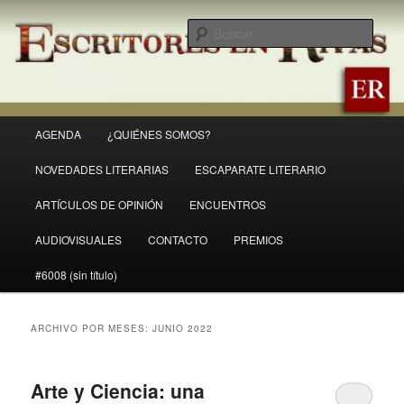
Ir
Ir
Revista Escritores en Rivas
al
al
Busc
contenido
contenido
principal
secundario
ER
Menú
AGENDA
¿QUIÉNES SOMOS?
principal
NOVEDADES LITERARIAS
ESCAPARATE LITERARIO
ARTÍCULOS DE OPINIÓN
ENCUENTROS
AUDIOVISUALES
CONTACTO
PREMIOS
#6008 (sin título)
ARCHIVO POR MESES:
JUNIO 2022
Arte y Ciencia: una