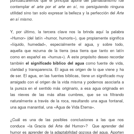
puntualizaremos que el principal aporte del parnasianismo fue
contemplar
el arte por el arte en sí
, no persiguiendo ninguna
utilidad sino tan solo expresar la belleza y la perfección del
A
rte
en sí mismo
.
Y, por último, la tercera clave nos la brinda aquí la palabra
«Humor» (del latín «humor, humoris»), que propiamente significa
«líquido, humedad», especialmente el agua, y sobre todo,
aquella que rezuma de la tierra (esa tierra que tanto en latín
como en español es «humus»). A este propósito deseo recordar
también
el significado bíblico del agua
como fuente de vida,
claridad y transparencia. El agua es origen de lo que viene y ha
de ser. El agua, en las fuentes bíblicas, tiene un significado muy
arraigado con el origen de la vida misma y podemos asociarla a
la pureza en el sentido más originario, a esa agua originada en
las nieves de las más altas cumbres, que se va filtrando
naturalmente a través de la roca, resultando una agua fontanal,
una agua manantial, una «Agua de Vida Eterna».
¿Cuál es una de las posibles conclusiones a las que nos
conduce «la Gracia del Arte del Humor»? Que aprender del
humor es aprender de la adaptabilidad gozosa del agua. Aporten