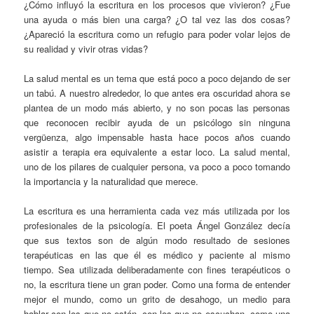
¿Cómo influyó la escritura en los procesos que vivieron? ¿Fue
una ayuda o más bien una carga? ¿O tal vez las dos cosas?
¿Apareció la escritura como un refugio para poder volar lejos de
su realidad y vivir otras vidas?
La salud mental es un tema que está poco a poco dejando de ser
un tabú. A nuestro alrededor, lo que antes era oscuridad ahora se
plantea de un modo más abierto, y no son pocas las personas
que reconocen recibir ayuda de un psicólogo sin ninguna
vergüenza, algo impensable hasta hace pocos años cuando
asistir a terapia era equivalente a estar loco. La salud mental,
uno de los pilares de cualquier persona, va poco a poco tomando
la importancia y la naturalidad que merece.
La escritura es una herramienta cada vez más utilizada por los
profesionales de la psicología. El poeta Ángel González decía
que sus textos son de algún modo resultado de sesiones
terapéuticas en las que él es médico y paciente al mismo
tiempo. Sea utilizada deliberadamente con fines terapéuticos o
no, la escritura tiene un gran poder. Como una forma de entender
mejor el mundo, como un grito de desahogo, un medio para
hablar con los que no están, con los que no escuchan, como una