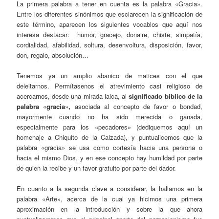
La primera palabra a tener en cuenta es la palabra «Gracia».
Entre los diferentes sinónimos que esclarecen la significación de
este término, aparecen los siguientes vocablos que aquí nos
interesa destacar: humor, gracejo, donaire, chiste, simpatía,
cordialidad, afabilidad, soltura, desenvoltura, disposición, favor,
don, regalo, absolución…
Tenemos ya un amplio abanico de matices con el que
deleitarnos. Permítasenos el atrevimiento casi religioso de
acercarnos, desde una mirada laica, al
significado bíblico de la
palabra
«
gracia
»
,
asociada al concepto de favor o bondad,
mayormente cuando no ha sido merecida o ganada,
especialmente para los «pecadores» (dediquemos aquí un
homenaje a Chiquito de la Calzada), y puntualicemos que la
palabra «gracia» se usa como cortesía hacia una persona o
hacia el mismo Dios, y en ese concepto hay humildad por parte
de quien la recibe y un favor gratuito por parte del dador.
En cuanto a la segunda clave a considerar, la hallamos en la
palabra «Arte», acerca de la cual ya hicimos una primera
aproximación en la introducción y sobre la que ahora