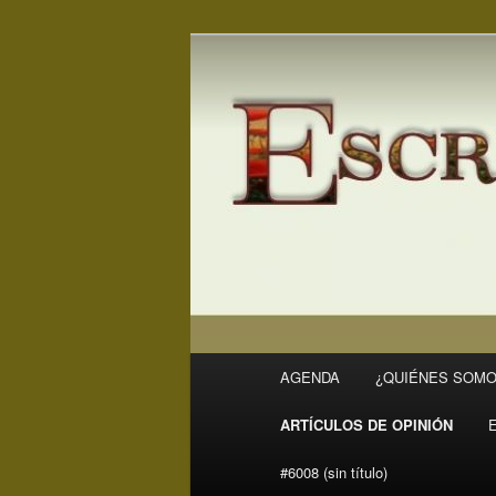
Ir
Ir
Revista Escritores en Rivas
al
al
contenido
contenido
ER
principal
secundario
Menú
AGENDA
¿QUIÉNES SOMO
principal
ARTÍCULOS DE OPINIÓN
#6008 (sin título)