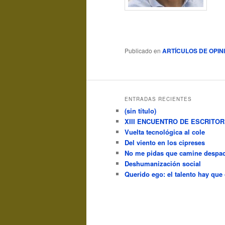
Publicado en
ARTÍCULOS DE OPIN
ENTRADAS RECIENTES
(sin título)
XIII ENCUENTRO DE ESCRITO
Vuelta tecnológica al cole
Del viento en los cipreses
No me pidas que camine despac
Deshumanización social
Querido ego: el talento hay que 