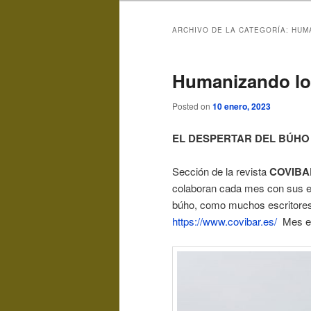
ARCHIVO DE LA CATEGORÍA:
HUM
Humanizando l
Posted on
10 enero, 2023
EL DESPERTAR DEL BÚHO
Sección de la revista
COVIBA
colaboran cada mes con sus escr
búho, como muchos escritores,
https://www.covibar.es/
Mes en