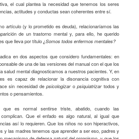
tiva, el cual plantea la necesidad que tenemos los seres
cias, actitudes y conductas sean coherentes entre sí.
o artículo (y lo prometido es deuda), relacionaríamos las
parición de un trastorno mental y, para ello, he querido
es que lleva por título
¿Somos todos enfermos mentales?
 radica en dos aspectos que considero fundamentales: en
esponsable de una de las versiones del manual con el que los
la salud mental diagnosticamos a nuestros pacientes. Y, en
es es capaz de relacionar la disonancia cognitiva con
 hace sin necesidad de
psicologizar
o
psiquiatrizar
todos y
entos o pensamientos.
que es normal sentirse triste, abatido, cuando las
 complican. Que el enfado es algo natural, al igual que
cias así lo requieren. Que los niños no son hiperactivos,
es y las madres tenemos que aprender a ser eso, padres y
n mecanismo de defensa natural del organismo, y que los