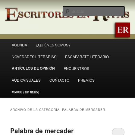
Ir
Ir
Revista Escritores en Rivas
al
al
Busc
contenido
contenido
principal
secundario
ER
Menú
AGENDA
¿QUIÉNES SOMOS?
principal
NOVEDADES LITERARIAS
ESCAPARATE LITERARIO
ARTÍCULOS DE OPINIÓN
ENCUENTROS
AUDIOVISUALES
CONTACTO
PREMIOS
#6008 (sin título)
ARCHIVO DE LA CATEGORÍA:
PALABRA DE MERCADER
Palabra de mercader