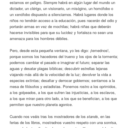
estamos en peligro. Siempre habrá en algún lugar del mundo un
dictador, un clérigo, un visionario, un misógino, un homófobo o
un xenófobo dispuesto a silenciarnos. Habrá lugares donde los
niños no tendrán acceso a la educación, pues nacerán del odio y
portarán armas en vez de mochilas; habrá niñas que deberán
hacerse invisibles para que su lucidez y fortaleza no sean una
amenaza para los hombres débiles.
Pero, desde esta pequeña ventana, yo les digo: ¡temednos!,
porque somos los hacedores del trueno y los ojos de la tormenta;
podemos cambiar el pasado e imaginar el futuro; separar las
aguas y desatar plagas bíblicas; descubrir estrellas lejanas
viajando más allá de la velocidad de la luz; devolver la vida a
especies extintas; desafiar y derrocar gobiernos; sentarnos a la
mesa de filósofos y estadistas. Ponemos rostro a los oprimidos,
a los golpeados, a los que sufren las injusticias, a los esclavos,
a los que miran para otro lado, a los que se benefician, a los que
permiten que nuestro planeta agonice.
Cuando nos veáis tras los mostradores de los
stands
, en las
ferias de los libros, mostradnos vuestro respeto con una sonrisa,