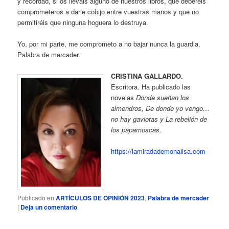
y recordad, si os lleváis alguno de nuestros libros, que deberéis
comprometeros a darle cobijo entre vuestras manos y que no
permitiréis que ninguna hoguera lo destruya.
Yo, por mi parte, me comprometo a no bajar nunca la guardia.
Palabra de mercader.
CRISTINA GALLARDO.
Escritora. Ha publicado las
novelas
Donde sueñan los
almendros, De donde yo vengo…
no hay gaviotas y La rebelión de
los papamoscas.
:
https://lamiradademonalisa.com
Palabra
de
mercad
Publicado en
ARTÍCULOS DE OPINIÓN 2023
,
Palabra de mercader
|
Deja un comentario