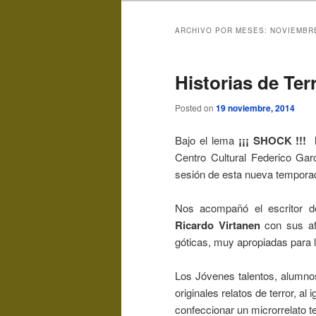
ARCHIVO POR MESES:
NOVIEMBR
Historias de Ter
Posted on
19 noviembre, 2014
Bajo el lema
¡¡¡ SHOCK !!! l
Centro Cultural Federico Ga
sesión de esta nueva tempora
Nos acompañó el escritor de
Ricardo Virtanen
con sus af
góticas, muy apropiadas para 
Los Jóvenes talentos, alumnos
originales relatos de terror, a
confeccionar un microrrelato te