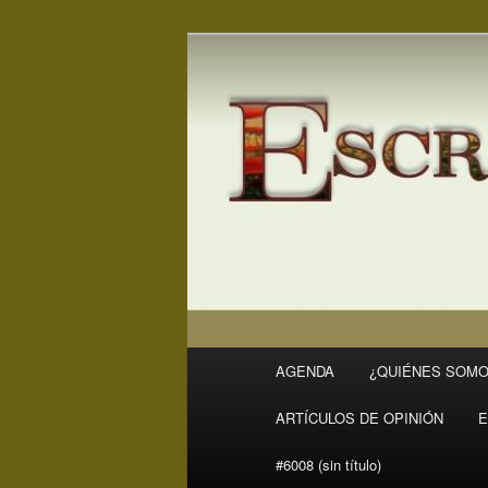
Ir
Ir
Revista Escritores en Rivas
al
al
contenido
contenido
ER
principal
secundario
Menú
AGENDA
¿QUIÉNES SOMO
principal
ARTÍCULOS DE OPINIÓN
E
#6008 (sin título)