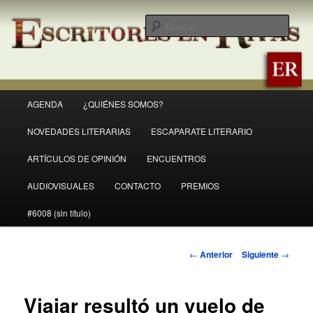
Ir
Revista Escritores en Rivas
al
Busc
contenido
principal
ER
Menú
AGENDA
¿QUIÉNES SOMOS?
principal
NOVEDADES LITERARIAS
ESCAPARATE LITERARIO
ARTÍCULOS DE OPINIÓN
ENCUENTROS
AUDIOVISUALES
CONTACTO
PREMIOS
#6008 (sin título)
Navegación
←
Anterior
Siguiente
→
de
entradas
Viajar resultó un vuelo de