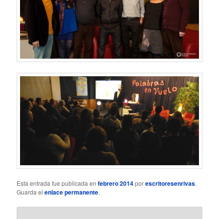
Esta entrada fue publicada en
febrero 2014
por
escritoresenrivas
.
Guarda el
enlace permanente
.