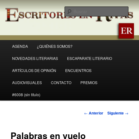
Ir
Revista Escritores en Rivas
al
Busc
contenido
principal
ER
Menú
AGENDA
¿QUIÉNES SOMOS?
principal
NOVEDADES LITERARIAS
ESCAPARATE LITERARIO
ARTÍCULOS DE OPINIÓN
ENCUENTROS
AUDIOVISUALES
CONTACTO
PREMIOS
#6008 (sin título)
Navegación
←
Anterior
Siguiente
→
de
entradas
Palabras en vuelo