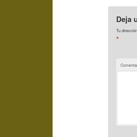
Deja 
Tu direcció
*
Comentar