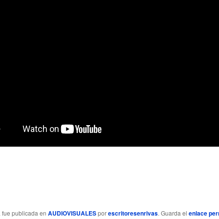
a fue publicada en
AUDIOVISUALES
por
escritoresenrivas
. Guarda el
enlace pe