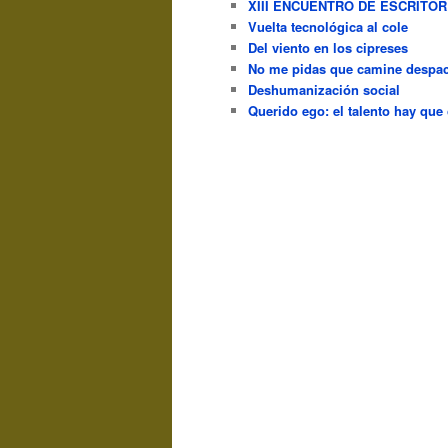
XIII ENCUENTRO DE ESCRITO
Vuelta tecnológica al cole
Del viento en los cipreses
No me pidas que camine despac
Deshumanización social
Querido ego: el talento hay que 