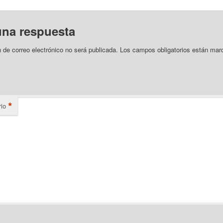
una respuesta
n de correo electrónico no será publicada.
Los campos obligatorios están mar
*
io