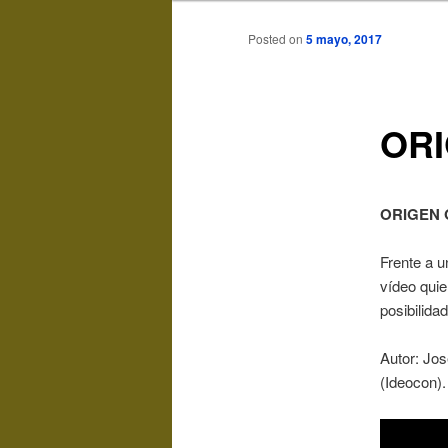
Posted on
5 mayo, 2017
ORI
ORIGEN OR
Frente a u
vídeo quie
posibilida
Autor: Jo
(Ideocon).