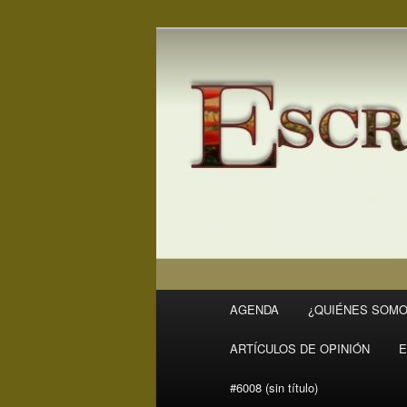
Ir
Revista Escritores en Rivas
al
contenido
ER
principal
Menú
AGENDA
¿QUIÉNES SOMO
principal
ARTÍCULOS DE OPINIÓN
E
#6008 (sin título)