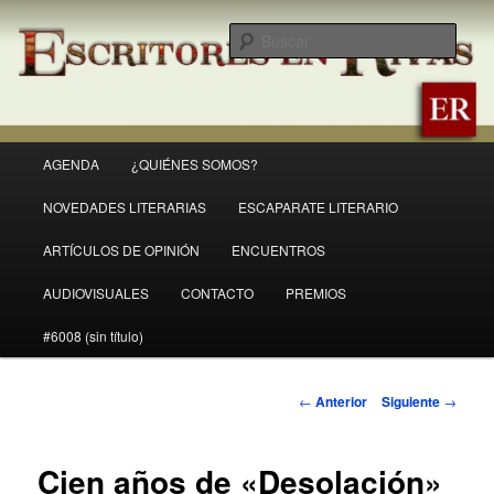
Ir
Revista Escritores en Rivas
al
Busc
contenido
principal
ER
Menú
AGENDA
¿QUIÉNES SOMOS?
principal
NOVEDADES LITERARIAS
ESCAPARATE LITERARIO
ARTÍCULOS DE OPINIÓN
ENCUENTROS
AUDIOVISUALES
CONTACTO
PREMIOS
#6008 (sin título)
Navegación
←
Anterior
Siguiente
→
de
entradas
Cien años de «Desolación»