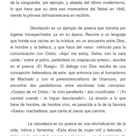
de la vanguardia, por ejemplo, y alejada del último modernismo,
lo que hace que su obra sea merecedora del Nobel en 1945,
siendo la primera latinoamericana en recibirlo.
Desolación
es un ejemplo de poesía que transita por
lugares insospechados ya en su época. Recurre a un lenguaje
que hunde sus raíces en la mística, en un encuentro entre Dios,
el hombre y la belleza, y que hace del verso vehículo para la
comunicación con Cristo: «Aquí me estoy, Señor, con la cara
caída / sobre el polvo, parlándote un crepúsculo entero», escribe
en el poema «El Ruego». El diálogo con Dios resulta de una
concepción heterodoxa de este, que entronca con el humanismo
de Machado y con el preexistencialismo de Unamuno, por
encontrar dos paralelismos entre escritores más cercanos:
«Cuerpo de mi Cristo / te miro pendiente / aún crucificado. / ¡Yo
cantaré cuando / te hayan desclavado!». La alusión a lo que
tiene de hombre, de hombre vivo, es parecida a la de la famosa
«Saeta» machadiana, que canta al Jesús que camina.
La naturaleza en su poesía es una reivindicación de la
vida, íntima y femenina: «Esta alma de mujer viril y delicada, /