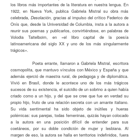
los libros más importantes de la literatura en nuestra lengua. En
1922, en Nueva York, publica Gabriela Mistral su obra más
celebrada,
Desolación
, gracias al impulso del crítico Federico de
Onís que, desde la Universidad de Columbia, insta a la autora a
reunir sus poemas y publicarlos, convirtiéndose, en palabras de
Volodia Taitelboim, en «el libro capital de la poesía
latinoamericana del siglo XX y uno de los más singularmente
trágicos».
Poeta errante, llamaron a Gabriela Mistral, escritora
cosmopolita, que mantuvo vínculos con México y España y que
además ejerció de maestra rural, de pedagoga y de diplomática.
Vivió en Brasil, donde le acontece uno de los más trágicos
sucesos de su existencia, el suicidio de un sobrino a quien había
criado como a un hijo, y del que se cree que fue en verdad su
propio hijo, fruto de una relación secreta con un amante italiano.
Su vida sentimental ha sido objeto de inútiles y hueras
polémicas: sus parejas, todas femeninas, quizás hayan colocado
a la autora en una posición difícil de entender para sus
coetáneos, por su doble condición de mujer y lesbiana. Al
margen de eso, la autora se halla en territorios indefinidos, fuera