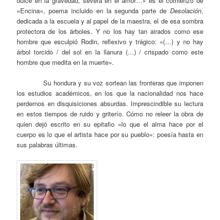
dulce en la gravedad, severa en el amor…» es el comienzo de
«Encina», poema incluido en la segunda parte de
Desolación
,
dedicada a la escuela y al papel de la maestra, el de esa sombra
protectora de los árboles. Y no los hay tan airados como ese
hombre que esculpió Rodin, reflexivo y trágico: «(…) y no hay
árbol torcido / del sol en la llanura (…) / crispado como este
hombre que medita en la muerte».
Su hondura y su voz sortean las fronteras que imponen
los estudios académicos, en los que la nacionalidad nos hace
perdernos en disquisiciones absurdas. Imprescindible su lectura
en estos tiempos de ruido y griterío. Cómo no releer la obra de
quien dejó escrito en su epitafio «lo que el alma hace por el
cuerpo es lo que el artista hace por su pueblo»: poesía hasta en
sus palabras últimas.