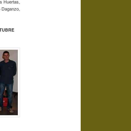
a Huertas,
o Daganzo,
CTUBRE