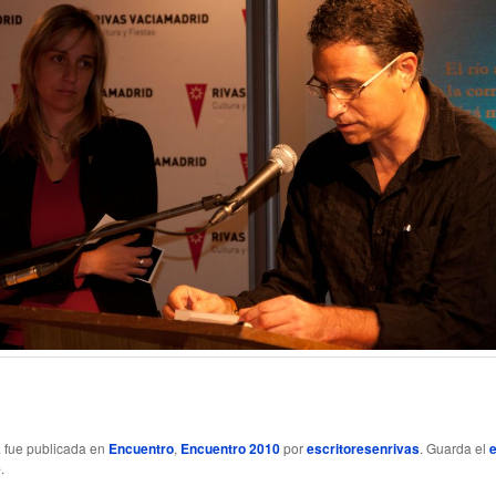
a fue publicada en
Encuentro
,
Encuentro 2010
por
escritoresenrivas
. Guarda el
e
.