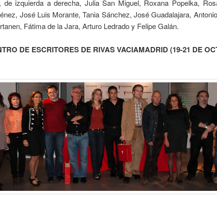
o, de izquierda a derecha, Julia San Miguel, Roxana Popelka, Ros
énez, José Luis Morante, Tania Sánchez, José Guadalajara, Antoni
rtanen, Fátima de la Jara, Arturo Ledrado y Felipe Galán.
NTRO DE ESCRITORES DE RIVAS VACIAMADRID (19-21 DE O