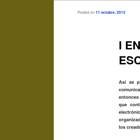
Posted on
11 octubre, 2013
I E
ES
Así se p
comunicac
entonces 
que cont
el
ectrónic
organiza
los creado