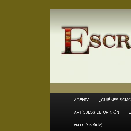
Ir
Revista Escritores en Rivas
al
contenido
ER
principal
Menú
AGENDA
¿QUIÉNES SOMO
principal
ARTÍCULOS DE OPINIÓN
E
#6008 (sin título)