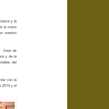
ratura y la
 de la mano
on nuestro
a línea de
ura y de la
ntales del
tar con la
a 2010 y el