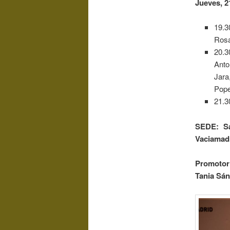
Jueves, 2
19.
Rosa
20.
Anto
Jar
Pope
21.3
SEDE:
S
Vaciamad
Promotor
Tania Sán