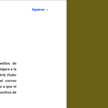
Navegación
Siguiente
→
de
entradas
medios de
ajara a la
drid. Hubo
el correo
o a que el
muchos de