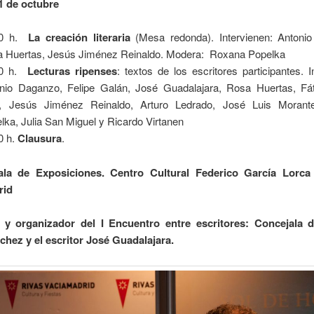
1 de octubre
30 h.
La creación literaria
(Mesa redonda). Intervienen: Antoni
 Huertas, Jesús Jiménez Reinaldo. Modera: Roxana Popelka
30 h.
Lecturas ripenses
: textos de los escritores participantes. I
nio Daganzo, Felipe Galán, José Guadalajara, Rosa Huertas, Fá
a, Jesús Jiménez Reinaldo, Arturo Ledrado, José Luis Morant
lka, Julia San Miguel y Ricardo Virtanen
0 h.
Clausura
.
ala de Exposiciones. Centro Cultural Federico García Lorca
rid
 y organizador del I Encuentro entre escritores: Concejala d
chez y el escritor José Guadalajara.