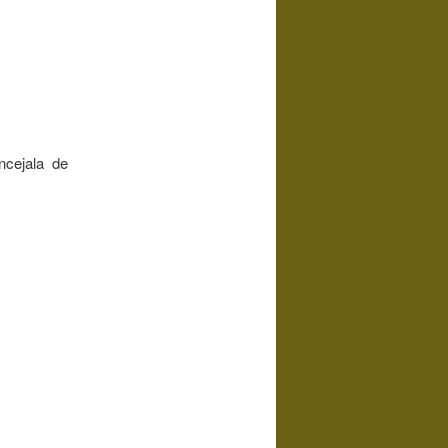
ncejala de
.