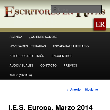
Ir
Revista Escritores en Rivas
al
Busc
contenido
principal
ER
Menú
AGENDA
¿QUIÉNES SOMOS?
principal
NOVEDADES LITERARIAS
ESCAPARATE LITERARIO
ARTÍCULOS DE OPINIÓN
ENCUENTROS
AUDIOVISUALES
CONTACTO
PREMIOS
#6008 (sin título)
Navegación
←
Anterior
Siguiente
→
de
entradas
I.E.S. Europa. Marzo 2014