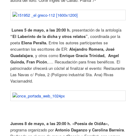
autora del libro. Corte Ingles de Callao. Planta 7ª
Lunes 5 de mayo, a las 20:00 h.
presentación de la antología
“El Laberinto de la dicha y otros relatos”
, coordinada por la
poeta
Elena Peralta.
Entre los autores participantes se
encuentran los escritores de ER:
Alejandro Romera, José
Guadalajara
, y otros como
Enrique Gracia Trinidad, Angel
Guinda, Fran Picón
,…. Recaudación para fines benéficos. El
patrocinador ofrecerá un cóctel al finalizar el evento: Restaurante
Las Navas c/ Polea, 2 (Polígono industrial Sta. Ana) Rivas
Vaciamadrid.
Jueves 8 de mayo, a las 20:00 h. «Poesía de OídAs»,
programa organizado por
Antonio Daganzo y Carolina Barreira
.