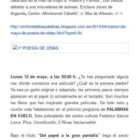
Dedicado en el mes de mayo a “Poesía y Familia”, con versos
debidos a una miscelánea de autores. Enclave Joven de
Arganda
,
Centro «Montserrat Caballé”, c/ Mar de Alborán, n° 1.
http://sinfoniadelaspalabras.blogspot.com.es/2014/04/sesion-de-
mayo-de-poesia-de-oidas.html?spref=fb
Lunes 12 de mayo, a las 20:00 h.
¿Te has preguntado alguna
vez dónde comienza una película? ¿Cuál es la primera piedra?
Ya sea un guión original o adaptado, los primeros pasos siempre
aparecen en el papel (o actualmente en el teclado). Son muchos
los libros que han inspirado grandes películas. De todo esto y
mucho más hablaremos en el próximo programa de
PALABRAS
EN VUELO.
Sala polivalente del centro cultural Federico García
Lorca. Plza. Constitución, 2 Rivas Vaciamadrid.
Bajo el título
“Del papel a la gran pantalla”
llega el sexto