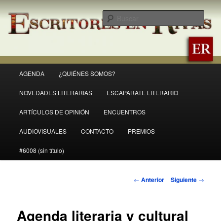
Ir
Revista Escritores en Rivas
al
Busc
contenido
principal
ER
Menú
AGENDA
¿QUIÉNES SOMOS?
principal
NOVEDADES LITERARIAS
ESCAPARATE LITERARIO
ARTÍCULOS DE OPINIÓN
ENCUENTROS
AUDIOVISUALES
CONTACTO
PREMIOS
#6008 (sin título)
Navegación
←
Anterior
Siguiente
→
de
entradas
Agenda literaria y cultural