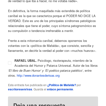
de verdad lo que iba a hacer, no me votaba nadie».
En definitiva, la forma maquillada más extendida de política
caníbal es la que se caracteriza porque el PODER NO DICE LA
VERDAD. Este es uno de los principales síndromes patológicos
relacionales que tiene el poder, cuyo síntoma patognomónico es
su compulsión o tendencia irrefrenable a mentir.
Frente a esta mitomanía caníbal, debemos oponernos los
votantes con la «política de Mafalda», que consiste, sencilla y
llanamente, en decirle la verdad al poder con «muchos huevos».
RAFAEL UBAL.
Psicólogo, risoterapeuta, miembro de la
Academia del Humor y Patarca Universal. Autor de los libros
‘
El libro de Buen Humor’ y ‘El poético patarca patético’
, entre
otros.
http://www.donantesderisas.org
Esta entrada fue publicada en
¿Política de Mafalda?
por
escritoresenrivas
. Guarda el
enlace permanente
.
Deja una respuesta