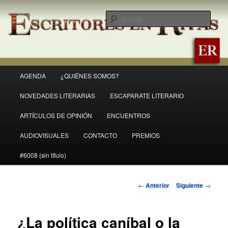
Ir
Revista Escritores en Rivas
al
Busc
contenido
principal
ER
Menú
AGENDA
¿QUIÉNES SOMOS?
principal
NOVEDADES LITERARIAS
ESCAPARATE LITERARIO
ARTÍCULOS DE OPINIÓN
ENCUENTROS
AUDIOVISUALES
CONTACTO
PREMIOS
#6008 (sin título)
Navegación
←
Anterior
Siguiente
→
de
entradas
¿La política caníbal o la