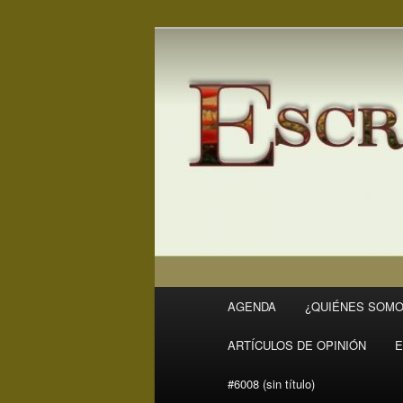
Ir
Ir
Revista Escritores en Rivas
al
al
contenido
contenido
ER
principal
secundario
Menú
AGENDA
¿QUIÉNES SOMO
principal
ARTÍCULOS DE OPINIÓN
E
#6008 (sin título)