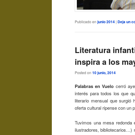
Publicado en
junio 2014
|
Deja un c
Literatura infant
inspira a los ma
Posted on
10 junio, 2014
Palabras en Vuelo
cerró aye
interés para todos los que qu
literario mensual que surgi
oferta cultural ripense con un 
Tuvimos una mesa redonda en l
ilustradores, bibliotecarios…)