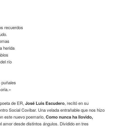
os recuerdos
udo.
romas
a herida
abios
del río
 puñales
oria.»
 poeta de ER,
José Luis Escudero
, recitó en su
ntro Social Covibar. Una velada entrañable que nos hizo
con este nuevo poemario,
Como nunca ha llovido,
el amor desde distintos ángulos. Dividido en tres