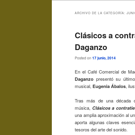
ARCHIVO DE LA CATEGORÍA:
JUNI
Clásicos a cont
Daganzo
Posted on
17 junio, 2014
En el Café Comercial de Ma
Daganzo
presentó su último
musical,
Eugenia Ábalos
, ilu
Tras más de una década di
música,
Clásicos a contrati
una amplia aproximación al un
aporta algunas claves esencia
tesoros del arte del sonido.