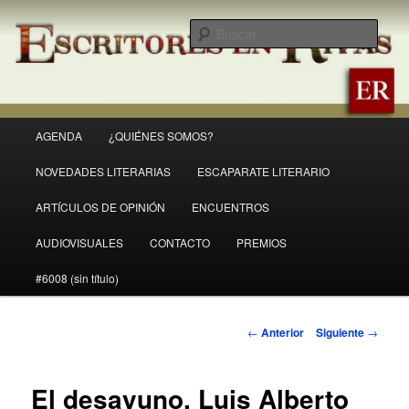
Ir
Revista Escritores en Rivas
al
Busc
contenido
principal
ER
Menú
AGENDA
¿QUIÉNES SOMOS?
principal
NOVEDADES LITERARIAS
ESCAPARATE LITERARIO
ARTÍCULOS DE OPINIÓN
ENCUENTROS
AUDIOVISUALES
CONTACTO
PREMIOS
#6008 (sin título)
Navegación
←
Anterior
Siguiente
→
de
entradas
El desayuno, Luis Alberto